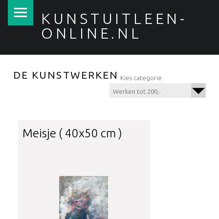
PRIMARY MENU
KUNSTUITLEEN-
ONLINE.NL
DE KUNSTWERKEN
Kies categorie
Werken tot 200,-
Meisje ( 40x50 cm )