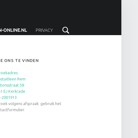
Search
N-ONLINE.NL
PRIVACY
IDEBAR
E ONS TE VINDEN
oekadres:
stuitleen Rem
tionsstraat 58
1 EJ Kerkrade
5-2001913
oek volgens afspraak: gebruik het
tactformulier.