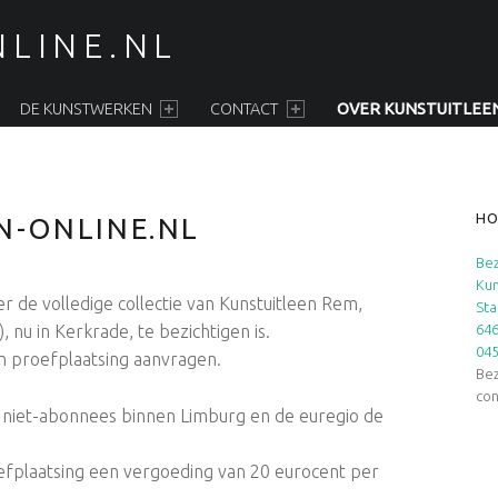
LINE.NL
DE KUNSTWERKEN
CONTACT
OVER KUNSTUITLEE
S
HO
N-ONLINE.NL
Bez
Kun
r de volledige collectie van Kunstuitleen Rem,
Sta
 nu in Kerkrade, te bezichtigen is.
646
04
n proefplaatsing aanvragen.
Bez
con
 niet-abonnees binnen Limburg en de euregio de
fplaatsing een vergoeding van 20 eurocent per