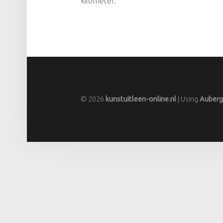
kilometer.
© 2026
kunstuitleen-online.nl
|
Using
Auber